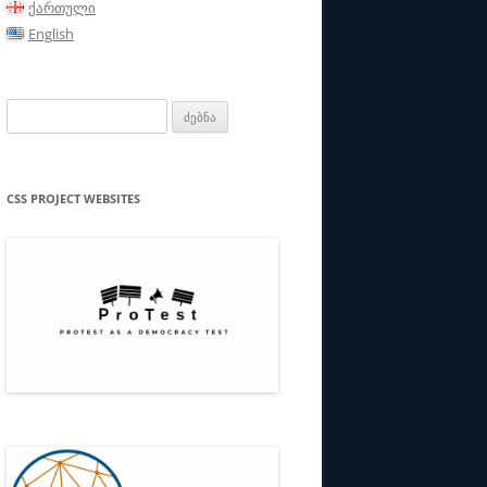
ქართული
ᲑᲘ/ᲞᲐᲠᲢᲜᲘᲝᲠᲔᲑᲘ
English
ᲗᲔᲙᲐ
ძებნა:
CSS PROJECT WEBSITES