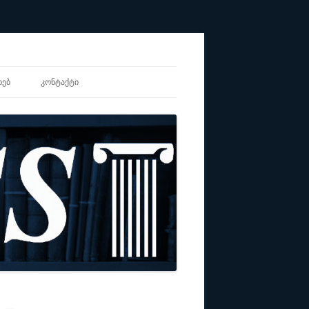
ᲮᲔᲑ
ᲙᲝᲜᲢᲐᲥᲢᲘ
ᲐᲚᲘ
ᲖᲐᲪᲘᲘᲡ CV
Ს ᲡᲐᲑᲭᲝ
ᲣᲚᲘ ᲗᲐᲜᲐᲡᲬᲝᲠᲝᲑᲘᲡ
ᲔᲑᲘ
ᲝᲜᲣᲚᲘ ᲚᲔᲥᲡᲘᲙᲝᲜᲘ-
Ი