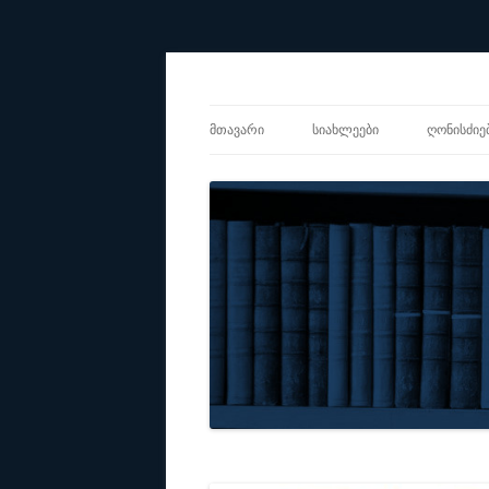
Center for Social Sciences
CSS
ᲛᲗᲐᲕᲐᲠᲘ
ᲡᲘᲐᲮᲚᲔᲔᲑᲘ
ᲦᲝᲜᲘᲡᲫᲘᲔ