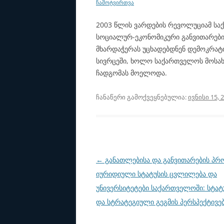
ჩამოტვირთვა
2003 წლის ვარდების რევოლუციამ სა
სოციალურ-ეკონომიკური განვითარები
მხარდაჭერას უცხადებდნენ დემოკრატ
სივრცეში, ხოლო საქართველოს მოსახ
ჩადგომას მოელოდა.
ჩანაწერი გამოქვეყნებულია:
ივნისი 15, 
პოსტის
←
განათლებისა და განვითარების პრ
ნავიგაცია
იურიდიული სტატუსის ცვლილება და
უნივერსიტეტები საქართველოში: სტატ
და სტრატეგიული გეგმის პერსპექტივე