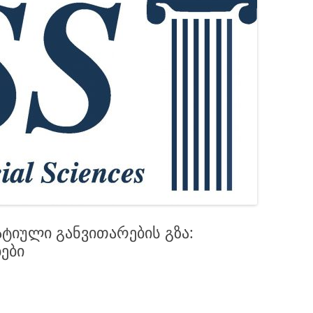
ᲓᲝᲜᲝᲠᲔ
ᲑᲘᲑᲚᲘᲝ
იული განვითარების გზა:
ები