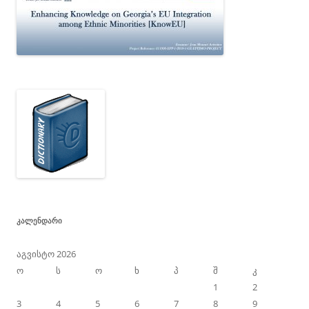
ᲙᲐᲚᲔᲜᲓᲐᲠᲘ
აგვისტო 2026
ო
ს
ო
ხ
პ
შ
კ
1
2
3
4
5
6
7
8
9