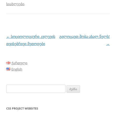
სიახლეები
.
პოსტის
←
სოციოლოგიური კვლევის
გილოცავთ შობა-ახალ წელს!
ნავიგაცია
თვისებრივი მეთოდები
→
ქართული
English
ძებნა:
CSS PROJECT WEBSITES