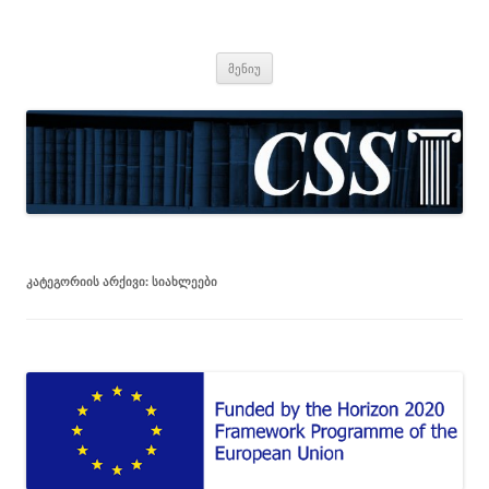
CSS
Center for Social Sciences
შიგთავსზე
მენიუ
გადასვლა
ᲙᲐᲢᲔᲒᲝᲠᲘᲘᲡ ᲐᲠᲥᲘᲕᲘ:
ᲡᲘᲐᲮᲚᲔᲔᲑᲘ