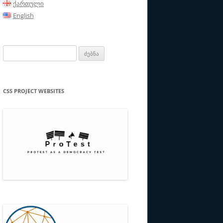
ქართული
ᲑᲘ/ᲞᲐᲠᲢᲜᲘᲝᲠᲔᲑᲘ
English
ᲗᲔᲙᲐ
ძებნა:
CSS PROJECT WEBSITES