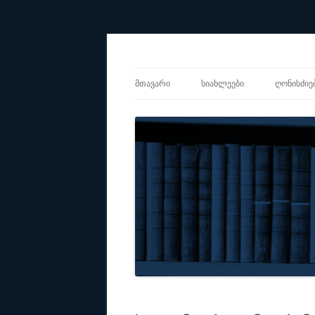
Center for Social Sciences
CSS
ᲛᲗᲐᲕᲐᲠᲘ
ᲡᲘᲐᲮᲚᲔᲔᲑᲘ
ᲦᲝᲜᲘᲡᲫᲘᲔ