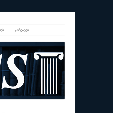
ᲮᲔᲑ
ᲙᲝᲜᲢᲐᲥᲢᲘ
ᲐᲚᲘ
ᲖᲐᲪᲘᲘᲡ CV
Ს ᲡᲐᲑᲭᲝ
ᲣᲚᲘ ᲗᲐᲜᲐᲡᲬᲝᲠᲝᲑᲘᲡ
ᲔᲑᲘ
ᲝᲜᲣᲚᲘ ᲚᲔᲥᲡᲘᲙᲝᲜᲘ-
Ი