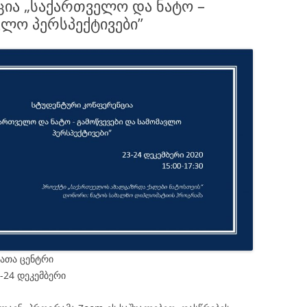
ია „საქართველო და ნატო –
ᲓᲝᲜᲝᲠᲔ
ვლო პერსპექტივები”
ᲑᲘᲑᲚᲘᲝ
ათა ცენტრი
-24 დეკემბერი