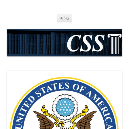
CSS
Center for Social Sciences
შიგთავსზე
მენიუ
გადასვლა