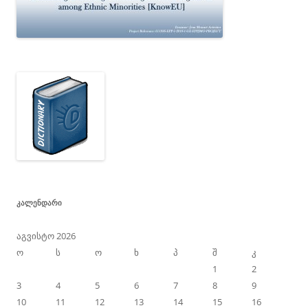
ᲙᲐᲚᲔᲜᲓᲐᲠᲘ
აგვისტო 2026
ო
ს
ო
ხ
პ
შ
კ
1
2
3
4
5
6
7
8
9
10
11
12
13
14
15
16