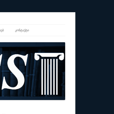
ᲮᲔᲑ
ᲙᲝᲜᲢᲐᲥᲢᲘ
ᲐᲚᲘ
ᲖᲐᲪᲘᲘᲡ CV
Ს ᲡᲐᲑᲭᲝ
ᲣᲚᲘ ᲗᲐᲜᲐᲡᲬᲝᲠᲝᲑᲘᲡ
ᲔᲑᲘ
ᲝᲜᲣᲚᲘ ᲚᲔᲥᲡᲘᲙᲝᲜᲘ-
Ი