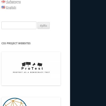
ქართული
ᲑᲘ/ᲞᲐᲠᲢᲜᲘᲝᲠᲔᲑᲘ
English
ᲗᲔᲙᲐ
ძებნა:
CSS PROJECT WEBSITES