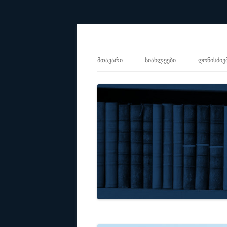
Center for Social Sciences
CSS
ᲛᲗᲐᲕᲐᲠᲘ
ᲡᲘᲐᲮᲚᲔᲔᲑᲘ
ᲦᲝᲜᲘᲡᲫᲘᲔ