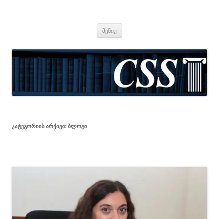
CSS
Center for Social Sciences
შიგთავსზე
მენიუ
გადასვლა
ᲙᲐᲢᲔᲒᲝᲠᲘᲘᲡ ᲐᲠᲥᲘᲕᲘ:
ᲑᲚᲝᲒᲘ