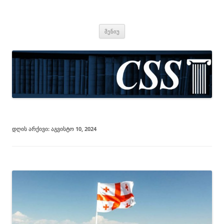
CSS
Center for Social Sciences
შიგთავსზე
მენიუ
გადასვლა
ᲓᲦᲘᲡ ᲐᲠᲥᲘᲕᲘ:
ᲐᲒᲕᲘᲡᲢᲝ 10, 2024