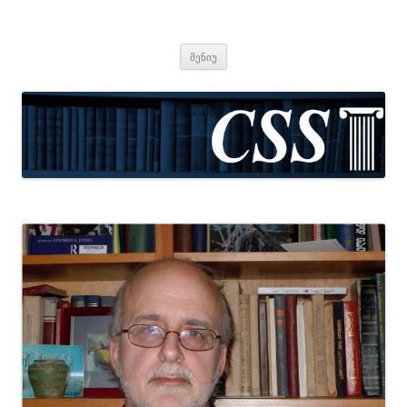
CSS
Center for Social Sciences
შიგთავსზე
მენიუ
გადასვლა